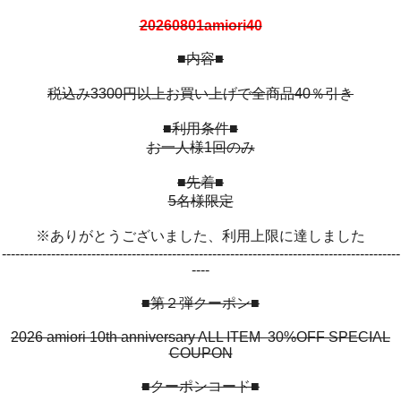
20260801amiori40
■内容■
税込み3300円以上お買い上げで全商品40％引き
■利用条件■
お一人様1回のみ
■先着■
5名様限定
※ありがとうございました、利用上限に達しました
-----------------------------------------------------------------------------------------
----
■第２弾クーポン■
2026 amiori 10th anniversary ALL ITEM 30%OFF SPECIAL
COUPON
■クーポンコード■