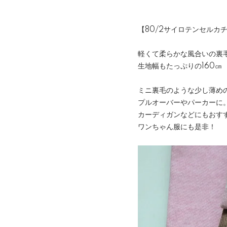
【80/2サイロテンセルカ
軽くて柔らかな風合いの裏
生地幅もたっぷりの160㎝
ミニ裏毛のような少し薄め
プルオーバーやパーカーに
カーディガンなどにもおす
ワンちゃん服にも是非！