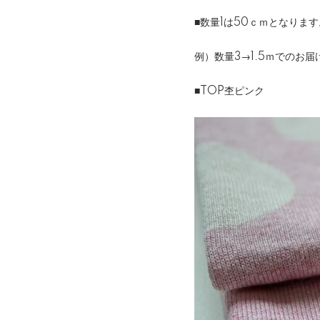
■数量1は50ｃｍとなります
例）数量3→1.5ｍでのお
■TOP杢ピンク