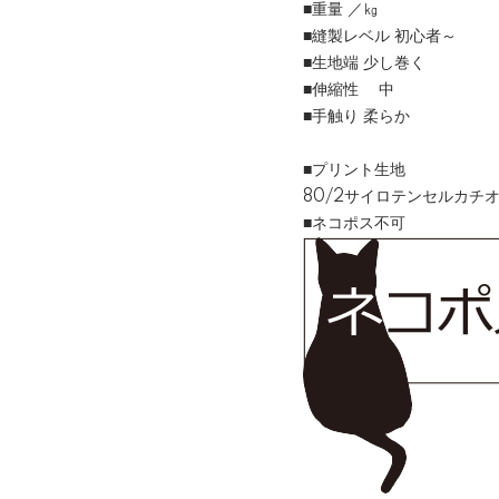
■重量 ／㎏
■縫製レベル 初心者～
■生地端 少し巻く
■伸縮性 中
■手触り 柔らか
■プリント生地
80/2サイロテンセルカ
■ネコポス不可