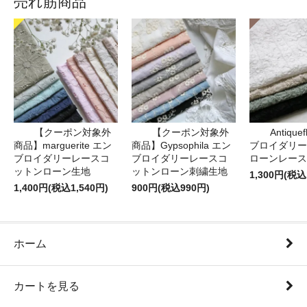
売れ筋商品
【クーポン対象外
【クーポン対象外
Antique
商品】marguerite エン
商品】Gypsophila エン
ブロイダリー
ブロイダリーレースコ
ブロイダリーレースコ
ローンレース
ットンローン生地
ットンローン刺繍生地
1,300円(税込
1,400円(税込1,540円)
900円(税込990円)
ホーム
カートを見る