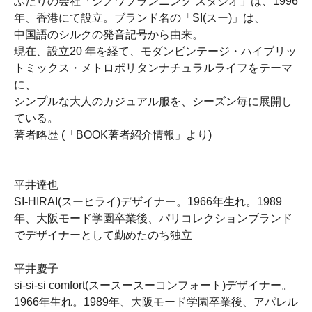
ふたりの会社「シノワプランニング スタジオ」は、1996
年、香港にて設立。ブランド名の「SI(スー)」は、
中国語のシルクの発音記号から由来。
現在、設立20 年を経て、モダンビンテージ・ハイブリッ
トミックス・メトロポリタンナチュラルライフをテーマ
に、
シンプルな大人のカジュアル服を、シーズン毎に展開し
ている。
著者略歴 (「BOOK著者紹介情報」より)
平井達也
SI‐HIRAI(スーヒライ)デザイナー。1966年生れ。1989
年、大阪モード学園卒業後、パリコレクションブランド
でデザイナーとして勤めたのち独立
平井慶子
si‐si‐si comfort(スースースーコンフォート)デザイナー。
1966年生れ。1989年、大阪モード学園卒業後、アパレル