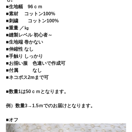
■生地幅 96ｃｍ
■素材 コットン100%
■刺繍 コットン100%
■重量 ／㎏
■縫製レベル 初心者～
■生地端 巻かない
■伸縮性 なし
■手触り しっかり
■お揃い服 色違いで作成可
■付属 なし
■ネコポス2mまで可
■数量1は50ｃｍとなります。
例）数量3→1.5ｍでのお届けとなります。
■オフ