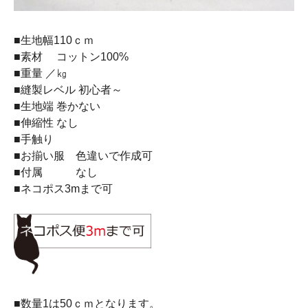
■生地幅110ｃｍ
■素材 コットン100%
■重量 ／㎏
■縫製レベル 初心者～
■生地端 巻かない
■伸縮性 なし
■手触り
■お揃い服 色違いで作成可
■付属 なし
■ネコポス3mまで可
■数量1は50ｃｍとなります。