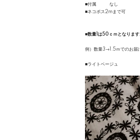
■付属 なし
■ネコポス2mまで可
■数量1は50ｃｍとなります
例）数量3→1.5ｍでのお
■ライトベージュ