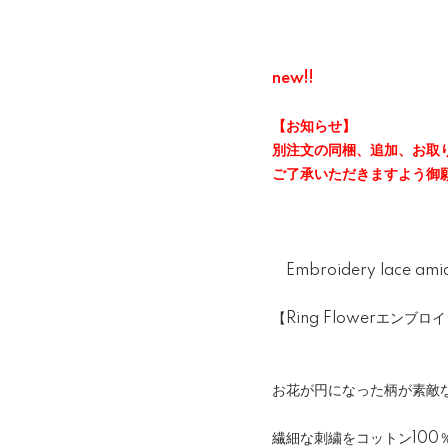
new!!
【お知らせ】
別注文の同梱、追加、お取
ご了承いただきますよう御
Embroidery lace a
【Ring Flowerエン
お花が円になった柄が素敵
繊細な刺繍をコットン100