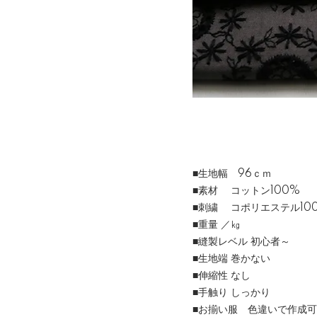
■生地幅 96ｃｍ
■素材 コットン100%
■刺繍 コポリエステル10
■重量 ／㎏
■縫製レベル 初心者～
■生地端 巻かない
■伸縮性 なし
■手触り しっかり
■お揃い服 色違いで作成可