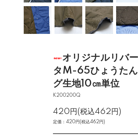
オリジナルリバ
タM-65ひょうた
グ生地10㎝単位
K200200Q
420円(税込462円)
定価：420円(税込462円)