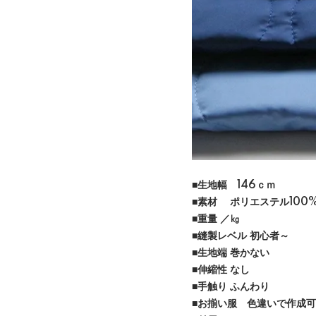
■生地幅 146ｃｍ
■素材 ポリエステル100
■重量 ／㎏
■縫製レベル 初心者～
■生地端 巻かない
■伸縮性 なし
■手触り ふんわり
■お揃い服 色違いで作成可