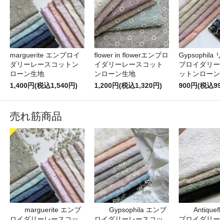
marguerite エンブロイ
flower in flowerエンブロ
Gypsophil
ダリーレースコットン
イダリーレースコット
ブロイダリー
ローン生地
ンローン生地
ットンローン
1,400円(税込1,540円)
1,200円(税込1,320円)
900円(税込9
売れ筋商品
marguerite エンブ
Gypsophila エンブ
Antique
ロイダリーレースコッ
ロイダリーレースコッ
ブロイダリー