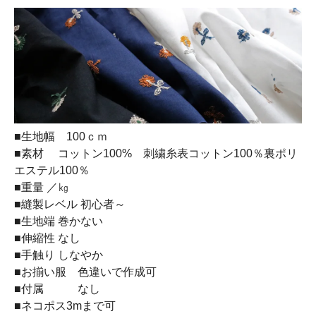
■生地幅 100ｃｍ
■素材 コットン100% 刺繍糸表コットン100％裏ポリ
エステル100％
■重量 ／㎏
■縫製レベル 初心者～
■生地端 巻かない
■伸縮性 なし
■手触り しなやか
■お揃い服 色違いで作成可
■付属 なし
■ネコポス3mまで可