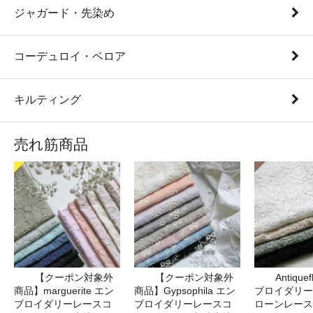
ジャガード・先染め
コーデュロイ・ベロア
キルティング
売れ筋商品
【クーポン対象外
【クーポン対象外
Antique
商品】marguerite エン
商品】Gypsophila エン
ブロイダリー
ブロイダリーレースコ
ブロイダリーレースコ
ローンレース